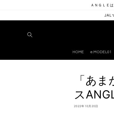
コンテ
ＡＮＧＬＥは
ンツに
進む
JA
HOME
e.MODEL01
「あま
スAN
2022年10月20日